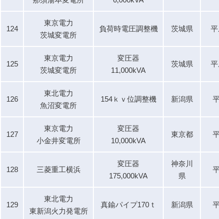
東京電力
124
負荷時電圧調整機
茨城県
平
茨城変電所
東京電力
変圧器
125
茨城県
平
茨城変電所
11,000kVA
東北電力
126
154ｋｖ位調整機
新潟県
平
魚沼変電所
東京電力
変圧器
127
東京都
平
小金井変電所
10,000kVA
変圧器
神奈川
128
三菱重工横浜
平
175,000kVA
県
東北電力
129
真鍮パイプ170ｔ
新潟県
平
東新潟火力発電所