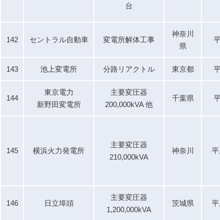
台
神奈川
142
セントラル自動車
変電所解体工事
平
県
143
池上変電所
分路リアクトル
東京都
平
東京電力
主要変圧器
144
千葉県
平
新野田変電所
200,000kVA 他
主要変圧器
145
横浜火力発電所
神奈川
平
210,000kVA
主要変圧器
146
日立埠頭
茨城県
平
1,200,000kVA