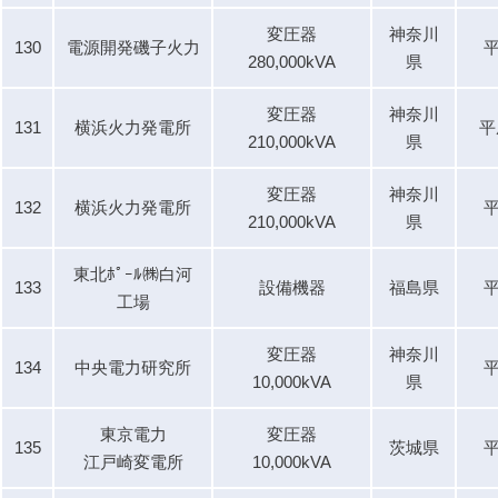
変圧器
神奈川
130
電源開発磯子火力
平
280,000kVA
県
変圧器
神奈川
131
横浜火力発電所
平
210,000kVA
県
変圧器
神奈川
132
横浜火力発電所
平
210,000kVA
県
東北ﾎﾟｰﾙ㈱白河
133
設備機器
福島県
平
工場
変圧器
神奈川
134
中央電力研究所
平
10,000kVA
県
東京電力
変圧器
135
茨城県
平
江戸崎変電所
10,000kVA