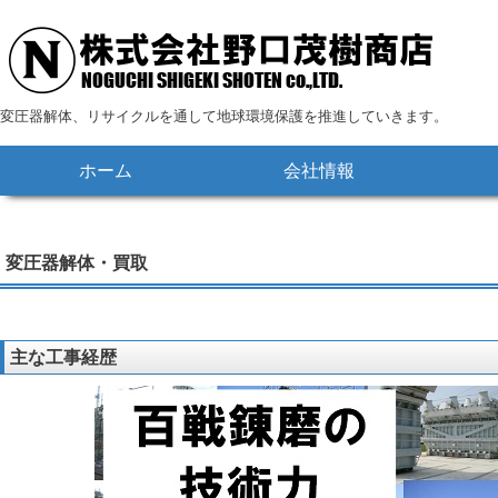
変圧器解体、リサイクルを通して地球環境保護を推進していきます。
コ
ホーム
会社情報
メインメニュー
ン
テ
ン
変圧器解体・買取
ツ
へ
移
主な工事経歴
動