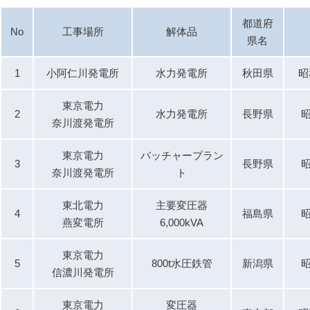
都道府
No
工事場所
解体品
県名
1
小阿仁川発電所
水力発電所
秋田県
昭
東京電力
2
水力発電所
長野県
昭
奈川渡発電所
東京電力
バッチャープラン
3
長野県
昭
奈川渡発電所
ト
東北電力
主要変圧器
4
福島県
昭
燕変電所
6,000kVA
東京電力
5
800t水圧鉄管
新潟県
昭
信濃川発電所
東京電力
変圧器