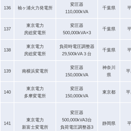
変圧器
136
袖ヶ浦火力発電所
千葉県
平
110,000kVA
東京電力
変圧器
137
千葉県
平
房総変電所
500,000kVA×3
東京電力
負荷時電圧調整器
138
千葉県
平
房総変電所
29,500kVA３台
変圧器
神奈川
139
南横浜変電所
平
150,000kVA
県
東京電力
変圧器
140
東京都
平
多摩変電所
150,000kVA
変圧器
東京電力
500,000kVA3台
141
静岡県
平
新富士変電所
負荷電圧調整器3